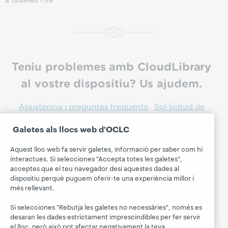
Teniu problemes amb CloudLibrary
al vostre dispositiu? Us ajudem.
Assistència i preguntes freqüents
Sol·licitud de
restabliment de l'activació d'Adobe
Web patron o
Galetes als llocs web d'OCLC
lector de llibres electrònics
Aquest lloc web fa servir galetes, informació per saber com hi
interactues. Si selecciones "Accepta totes les galetes",
acceptes que el teu navegador desi aquestes dades al
Coneixeu tot el que ofereix CloudLibrary?
dispositiu perquè puguem oferir-te una experiència millor i
més rellevant.
Més informació
Si selecciones "Rebutja les galetes no necessàries", només es
desaran les dades estrictament imprescindibles per fer servir
el lloc, però això pot afectar negativament la teva